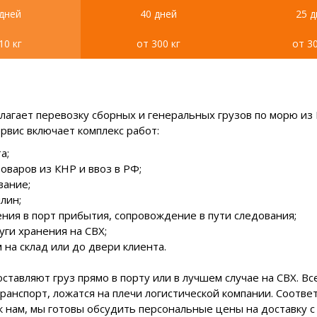
 дней
40 дней
25 д
10 кг
от 300 кг
от 30
длагает перевозку сборных и генеральных грузов по морю из
рвис включает комплекс работ:
а;
оваров из КНР и ввоз в РФ;
вание;
лин;
ения в порт прибытия, сопровождение в пути следования;
ги хранения на СВХ;
 на склад или до двери клиента.
ставляют груз прямо в порту или в лучшем случае на СВХ. Вс
ранспорт, ложатся на плечи логистической компании. Соотве
к нам, мы готовы обсудить персональные цены на доставку с